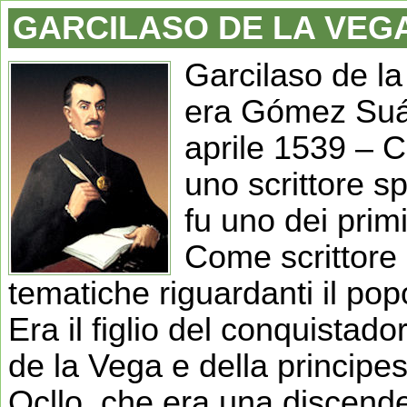
GARCILASO DE LA VEG
Garcilaso de la
era Gómez Suá
aprile 1539 – C
uno scrittore 
fu uno dei pri
Come scrittore
tematiche riguardanti il pop
Era il figlio del conquista
de la Vega e della princip
Ocllo, che era una discend