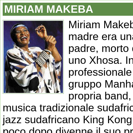
MIRIAM MAKEBA
Miriam Makeb
madre era un
padre, morto 
uno Xhosa. Ini
professionale 
gruppo Manha
propria band,
musica tradizionale sudafri
jazz sudafricano King Kon
poco dopo divenne il suo p